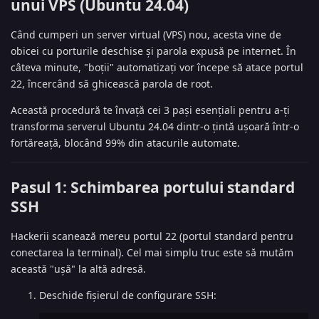
unui VPS (Ubuntu 24.04)
Când cumperi un server virtual (VPS) nou, acesta vine de
obicei cu porturile deschise și parola expusă pe internet. În
câteva minute, "boții" automatizați vor începe să atace portul
22, încercând să ghicească parola de root.
Această procedură te învață cei 3 pași esențiali pentru a-ți
transforma serverul Ubuntu 24.04 dintr-o țintă ușoară într-o
fortăreață, blocând 99% din atacurile automate.
Pasul 1: Schimbarea portului standard
SSH
Hackerii scanează mereu portul 22 (portul standard pentru
conectarea la terminal). Cel mai simplu truc este să mutăm
această "ușă" la altă adresă.
Deschide fișierul de configurare SSH: