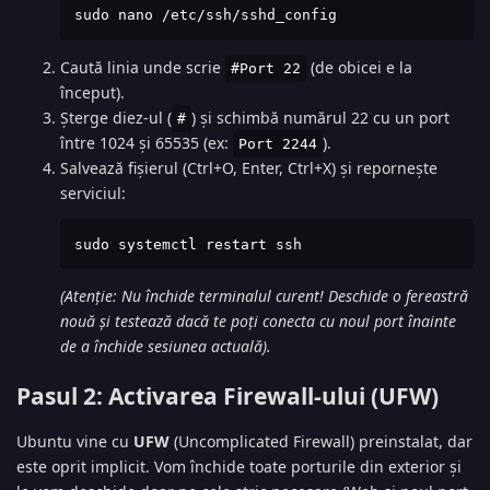
sudo nano /etc/ssh/sshd_config
Caută linia unde scrie
(de obicei e la
#Port 22
început).
Șterge diez-ul (
) și schimbă numărul 22 cu un port
#
între 1024 și 65535 (ex:
).
Port 2244
Salvează fișierul (Ctrl+O, Enter, Ctrl+X) și repornește
serviciul:
sudo systemctl restart ssh
(Atenție: Nu închide terminalul curent! Deschide o fereastră
nouă și testează dacă te poți conecta cu noul port înainte
de a închide sesiunea actuală).
Pasul 2: Activarea Firewall-ului (UFW)
Ubuntu vine cu
UFW
(Uncomplicated Firewall) preinstalat, dar
este oprit implicit. Vom închide toate porturile din exterior și