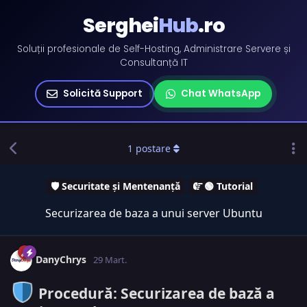
Serghei
Hub
.ro
Soluții profesionale de Self-Hosting, Administrare Servere și
Consultanță IT
Solicită Support
Chat WhatsApp
1
postare
🛡️ Securitate și Mentenanță
🟢 Tutorial
Securizarea de baza a unui server Ubuntu
DanyChrys
29 Mart.
Procedură: Securizarea de bază a