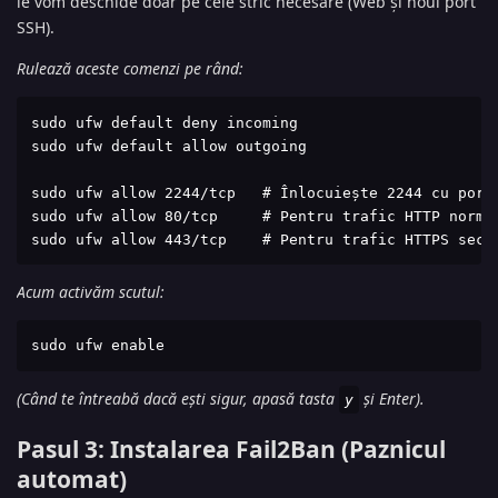
le vom deschide doar pe cele stric necesare (Web și noul port
SSH).
Rulează aceste comenzi pe rând:
sudo ufw default deny incoming

sudo ufw default allow outgoing

sudo ufw allow 2244/tcp   # Înlocuiește 2244 cu portu
sudo ufw allow 80/tcp     # Pentru trafic HTTP normal
sudo ufw allow 443/tcp    # Pentru trafic HTTPS secu
Acum activăm scutul:
sudo ufw enable
(Când te întreabă dacă ești sigur, apasă tasta
și Enter).
y
Pasul 3: Instalarea Fail2Ban (Paznicul
automat)