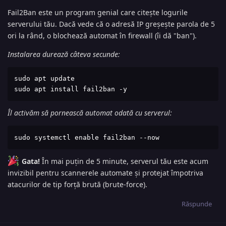
Fail2Ban este un program genial care citește logurile
serverului tău. Dacă vede că o adresă IP greșește parola de 5
ori la rând, o blochează automat în firewall (îi dă "ban").
Instalarea durează câteva secunde:
sudo apt update

sudo apt install fail2ban -y
Îl activăm să pornească automat odată cu serverul:
sudo systemctl enable fail2ban --now
Gata!
În mai puțin de 5 minute, serverul tău este acum
invizibil pentru scannerele automate și protejat împotriva
atacurilor de tip forță brută (brute-force).
Răspunde