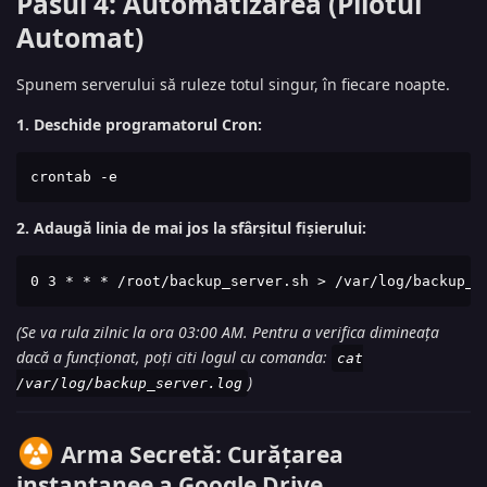
Pasul 4: Automatizarea (Pilotul
Automat)
Spunem serverului să ruleze totul singur, în fiecare noapte.
1. Deschide programatorul Cron:
crontab -e
2. Adaugă linia de mai jos la sfârșitul fișierului:
0 3 * * * /root/backup_server.sh > /var/log/backup_s
(Se va rula zilnic la ora 03:00 AM. Pentru a verifica dimineața
dacă a funcționat, poți citi logul cu comanda:
cat
)
/var/log/backup_server.log
Arma Secretă: Curățarea
instantanee a Google Drive