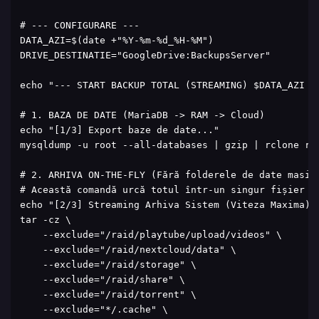
# --- CONFIGURARE ---

DATA_AZI=$(date +"%Y-%m-%d_%H-%M")

DRIVE_DESTINATIE="GoogleDrive:BackupsServer"

echo "--- START BACKUP TOTAL (STREAMING) $DATA_AZI --
# 1. BAZA DE DATE (MariaDB -> RAM -> Cloud)

echo "[1/3] Export baze de date..."

mysqldump -u root --all-databases | gzip | rclone rca
# 2. ARHIVA ON-THE-FLY (Fără folderele de date masive
# Această comandă urcă totul într-un singur fișier .t
echo "[2/3] Streaming Arhiva Sistem (Viteza Maxima)..
tar -cz \

    --exclude="/raid/playtube/upload/videos" \

    --exclude="/raid/nextcloud/data" \

    --exclude="/raid/storage" \

    --exclude="/raid/share" \

    --exclude="/raid/torrent" \

    --exclude="*/.cache" \
