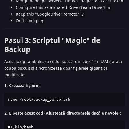
Mergi înapoi pe serverul Linux și dă paste la acel Token.
Configure this as a Shared Drive (Team Drive)?
n
Keep this "GoogleDrive" remote?
y
Quit config:
q
Pasul 3: Scriptul "Magic" de
Backup
Acest script ambalează codul sursă "din zbor" în RAM (fără a
ocupa discul) și sincronizează doar fișierele gigantice
modificate.
1. Creează fișierul:
nano /root/backup_server.sh
2. Lipește acest cod (Ajustează directoarele dacă e nevoie):
#!/bin/bash
