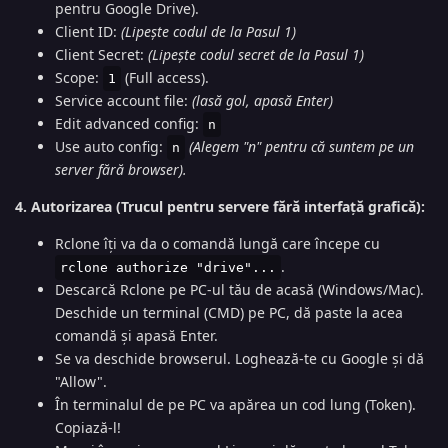
pentru Google Drive).
Client ID:
(Lipește codul de la Pasul 1)
Client Secret:
(Lipește codul secret de la Pasul 1)
Scope:
(Full access).
1
Service account file:
(lasă gol, apasă Enter)
Edit advanced config:
n
Use auto config:
(Alegem "n" pentru că suntem pe un
n
server fără browser).
4. Autorizarea (Trucul pentru servere fără interfață grafică):
Rclone îți va da o comandă lungă care începe cu
.
rclone authorize "drive"...
Descarcă Rclone pe PC-ul tău de acasă (Windows/Mac).
Deschide un terminal (CMD) pe PC, dă paste la acea
comandă și apasă Enter.
Se va deschide browserul. Loghează-te cu Google și dă
"Allow".
În terminalul de pe PC va apărea un cod lung (Token).
Copiază-l!