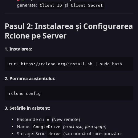
generate:
și
.
Client ID
Client Secret
Pasul 2: Instalarea și Configurarea
Rclone pe Server
1. Instalarea:
curl https://rclone.org/install.sh | sudo bash
2. Pornirea asistentului:
rclone config
3. Setările în asistent:
Răspunde cu
(New remote)
n
Name:
(exact așa, fără spații)
GoogleDrive
Storage: Scrie
(sau numărul corespunzător
drive