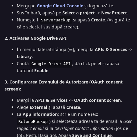
Mergi pe
Google Cloud Console
și loghează-te.
Sus în bară, apasă pe
Select a project
->
New Project
.
Numește-l
și apasă
Create
. (Asigură-te
ServerBackup
că e selectat sus după creare).
2. Activarea Google Drive API:
În meniul lateral stânga (☰), mergi la
APIs & Services
->
Library
.
Caută
, dă click pe el și apasă
Google Drive API
butonul
Enable
.
3. Configurarea Ecranului de Autorizare (OAuth consent
screen):
Mergi la
APIs & Services
->
OAuth consent screen
.
Alege
External
și apasă
Create
.
La
App information
: scrie un nume (ex:
) și selectează adresa ta de email la
User
RcloneBackup
support email
și la
Developer contact information
(jos de
tot). Restul lasă gol. Apasă
Save and Continue
.