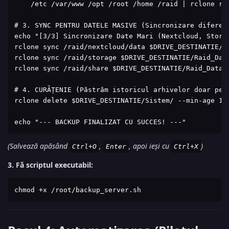
    /etc /var/www /opt /root /home /raid | rclone rca
# 3. SYNC PENTRU DATELE MASIVE (Sincronizare diferenț
echo "[3/3] Sincronizare Date Mari (Nextcloud, Storag
rclone sync /raid/nextcloud/data $DRIVE_DESTINATIE/Ra
rclone sync /raid/storage $DRIVE_DESTINATIE/Raid_Data
rclone sync /raid/share $DRIVE_DESTINATIE/Raid_Data/s
# 4. CURĂȚENIE (Păstrăm istoricul arhivelor doar pe u
rclone delete $DRIVE_DESTINATIE/Sistem/ --min-age 14d
echo "--- BACKUP FINALIZAT CU SUCCES! ---"
(Salvează apăsând
,
, apoi ieși cu
)
Ctrl+O
Enter
Ctrl+X
3. Fă scriptul executabil:
chmod +x /root/backup_server.sh