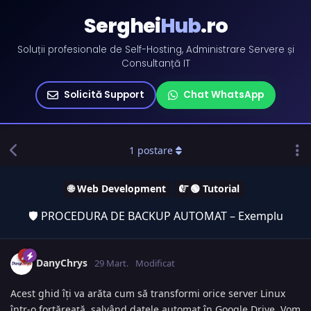
Serghei
Hub
.ro
Soluții profesionale de Self-Hosting, Administrare Servere și
Consultanță IT
Solicită Support
Chat WhatsApp
1
postare
🌐 Web Development
🟢 Tutorial
🛡️ PROCEDURA DE BACKUP AUTOMAT – Exemplu
DanyChrys
29 Mart.
Modificat
Acest ghid îți va arăta cum să transformi orice server Linux
într-o fortăreață, salvând datele automat în Google Drive. Vom