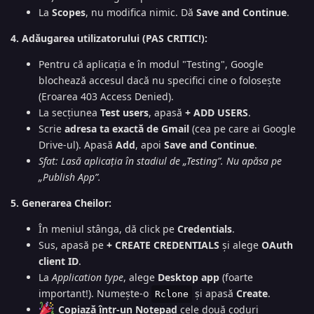
La
Scopes
, nu modifica nimic. Dă
Save and Continue
.
4. Adăugarea utilizatorului (PAS CRITIC!):
Pentru că aplicația e în modul "Testing", Google
blochează accesul dacă nu specifici cine o folosește
(Eroarea 403 Access Denied).
La secțiunea
Test users
, apasă
+ ADD USERS
.
Scrie
adresa ta exactă de Gmail
(cea pe care ai Google
Drive-ul). Apasă
Add
, apoi
Save and Continue
.
Sfat: Lasă aplicația în stadiul de „Testing”. Nu apăsa pe
„Publish App”.
5. Generarea Cheilor:
În meniul stânga, dă click pe
Credentials
.
Sus, apasă pe
+ CREATE CREDENTIALS
și alege
OAuth
client ID
.
La
Application type
, alege
Desktop app
(foarte
important!). Numește-o
și apasă
Create
.
Rclone
Copiază într-un Notepad
cele două coduri